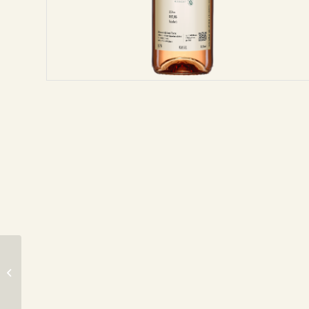
2018er Trabener
Würzgarten
fruchtsüß
fruchtsüß
Nr. 12