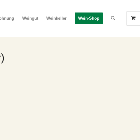
wohnung
Weingut
Weinkeller
Wein-Shop
)