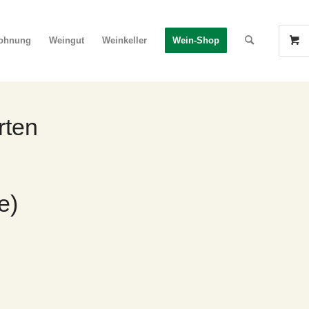
wohnung
Weingut
Weinkeller
Wein-Shop
rten
e)