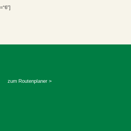
=“6″]
zum Routenplaner >