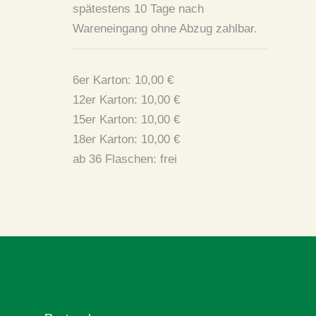
spätestens 10 Tage nach
Wareneingang ohne Abzug zahlbar.
6er Karton: 10,00 €
12er Karton: 10,00 €
15er Karton: 10,00 €
18er Karton: 10,00 €
ab 36 Flaschen: frei